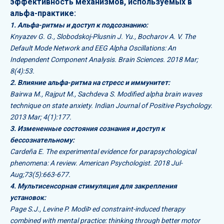
эффективность механизмов, используемых в
альфа-практике:
1. Альфа-ритмы и доступ к подсознанию:
Knyazev G. G., Slobodskoj-Plusnin J. Yu., Bocharov A. V. The
Default Mode Network and EEG Alpha Oscillations: An
Independent Component Analysis. Brain Sciences. 2018 Mar;
8(4):53.
2. Влияние альфа-ритма на стресс и иммунитет:
Bairwa M., Rajput M., Sachdeva S. Modified alpha brain waves
technique on state anxiety. Indian Journal of Positive Psychology.
2013 Mar; 4(1):177.
3. Измененные состояния сознания и доступ к
бессознательному:
Cardeña E. The experimental evidence for parapsychological
phenomena: A review. American Psychologist. 2018 Jul-
Aug;73(5):663-677.
4. Мультисенсорная стимуляция для закрепления
установок:
Page S.J., Levine P. ModiÞ ed constraint-induced therapy
combined with mental practice: thinking through better motor