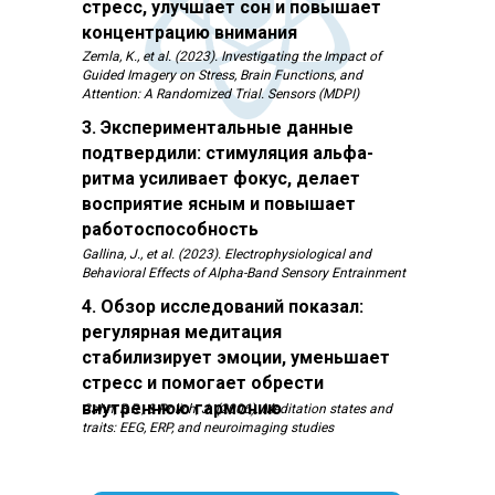
стресс, улучшает сон и повышает
концентрацию внимания
Zemla, K., et al. (2023). Investigating the Impact of
Guided Imagery on Stress, Brain Functions, and
Attention: A Randomized Trial. Sensors (MDPI)
3. Экспериментальные данные
подтвердили: стимуляция альфа-
ритма усиливает фокус, делает
восприятие ясным и повышает
работоспособность
Gallina, J., et al. (2023). Electrophysiological and
Behavioral Effects of Alpha-Band Sensory Entrainment
4. Обзор исследований показал:
регулярная медитация
стабилизирует эмоции, уменьшает
стресс и помогает обрести
внутреннюю гармонию
Cahn, B.R., & Polich, J. (2006). Meditation states and
traits: EEG, ERP, and neuroimaging studies